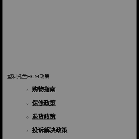
塑料托盘HCM政策
购物指南
保修政策
退货政策
投诉解决政策