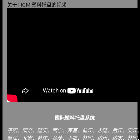
关于 HCM 塑料托盘的视频
国际塑料托盘系统
平阳、同奈、隆安、西宁、芹苴、前江、永隆、后江、安江
坚江、北寮、苏庄、金茂、平福、林同、达乐、达农、林同