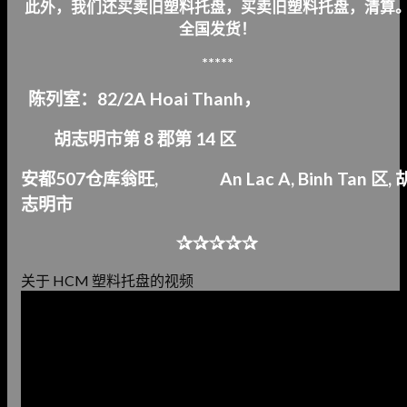
此外，我们还买卖旧塑料托盘，买卖旧塑料托盘，清算
全国发货！
*****
陈列室：82/2A Hoai Thanh，
胡志明市第 8 郡第 14 区
安都507仓库
翁旺,
An Lac A, Binh Tan 区,
志明市
✰✰✰✰✰
关于 HCM 塑料托盘的视频