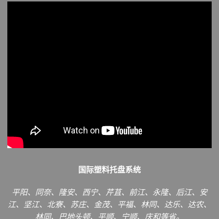
国际塑料托盘系统
平阳、同奈、隆安、西宁、芹苴、前江、永隆、后江、安
江、坚江、北寮、苏庄、金茂、平福、林同、达乐、达农、
林同、巴地头顿、平顺、宁顺、庆和等省。