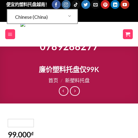
跳
便宜的塑料托盘越南！
到
Chinese (China)
内
容
廉价塑料托盘仅99K
首页
/
新塑料托盘
99.000
₫