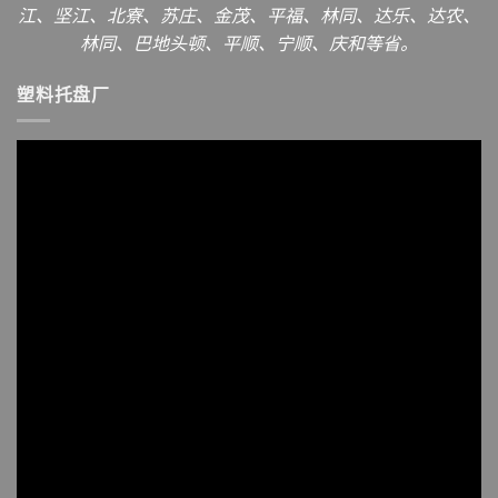
江、坚江、北寮、苏庄、金茂、平福、林同、达乐、达农、
林同、巴地头顿、平顺、宁顺、庆和等省。
塑料托盘厂