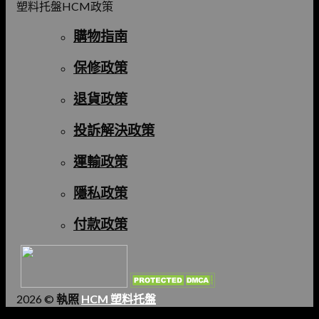
塑料托盤HCM政策
購物指南
保修政策
退貨政策
投訴解決政策
運輸政策
隱私政策
付款政策
2026 ©
執照
HCM 塑料托盤