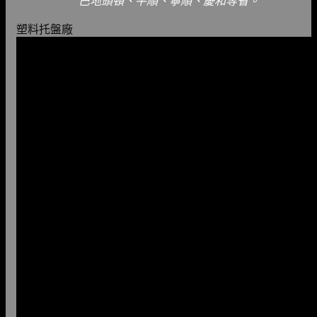
巴地頭頓、平順、寧順、慶和等省。
塑料托盤廠