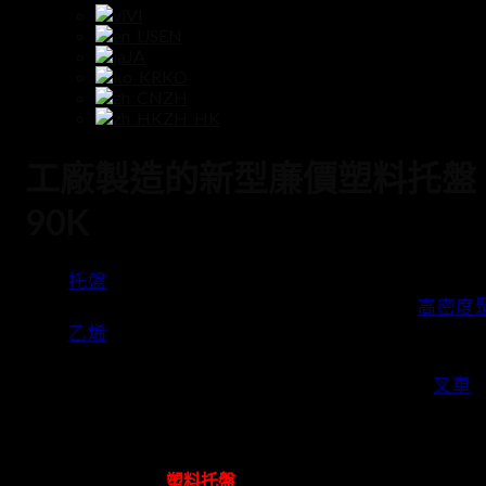
VI
EN
JA
KO
ZH
ZH_HK
工廠製造的新型廉價塑料托盤
90K
托盤
我們的廉價新塑料由許多非常好的塑料製成
確保用戶的環境衛生和安全。主要是塑料
高密度
乙烯
原生和再生 HDPE 塑料，不放在戶外，質量
會降低很多，避免天氣的影響，在溫度過高或旅行
地方，扔塑料托盤等。塑料托盤適用於類型
叉車
手舉、機舉、電機舉升，承重多層次，塑料托盤尺
有多種設計和顏色，方便在倉庫中存放貨物。
==> 點擊查看摘要
塑料托盤