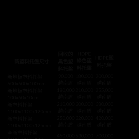
新塑料托盤價格表（按市場）
HCM塑料托盤向客戶、公司和商家介紹了塑料托盤市場合成
的新生產塑料托盤的價格表，讓大家在決定購買新塑料托盤
前可以有一個簡單的參考。塑料托盤價目表按塑料的尺寸和
類、顏色分類。
HDPE
回收的
HDPE塑
綠色塑
新塑料托盤尺寸
黑色塑
料托盤
料托盤
料托盤
90,000
180,000
200,000
新地板塑料托盤
越南盾
越南盾
越南盾
600x600x100mm
180,000
210,000
255,000
新地板塑料托盤
越南盾
越南盾
越南盾
100x60x10cm
210,000
300,000
380,000
新塑料托盤
越南盾
越南盾
越南盾
1100x1100x120mm
250,000
320,000
420,000
新塑料托盤
越南盾
越南盾
越南盾
1100x1100x125mm
全新塑料托盤
450,000
530,000
700,000