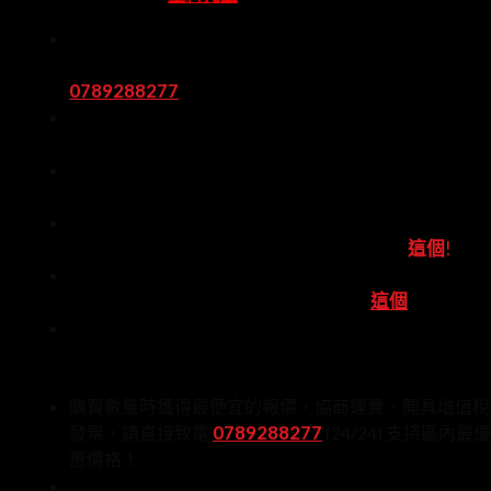
當您正在尋找具有最佳尺寸的新塑料托盤產品時，
立即致電我們，以獲取建議和最佳服務報價。
0789288277
(24/24) 好吧！
您可以根據下面的產品列表參考我們塑料托盤的規
和產品信息。
我們還將支持送貨，為批量購買塑料托盤的企業開
增值稅發票。
新塑料托盤的價格從 100,000 越南盾到 2,000,000 
南盾不等。您可以參考新的塑料托盤尺寸
這個
!
舊塑料托盤的價格從 90,000 越南盾到 490,000 越南
盾不等。您可以參考舊塑料托盤尺寸
這個
請！
所有新的塑料托盤產品都是在質量評估中心製造和
量註冊的，而舊的塑料托盤質量超過90%，不斷裂
承受正確的負載參數，免費。批量訂單離線發貨！
購買數量時獲得最便宜的報價，協商運費，開具增值稅
0789288277
發票，請直接致電
(24/24) 支持區內最優
惠價格！
非常感謝您有興趣閱讀我們的信息。非常高興並願