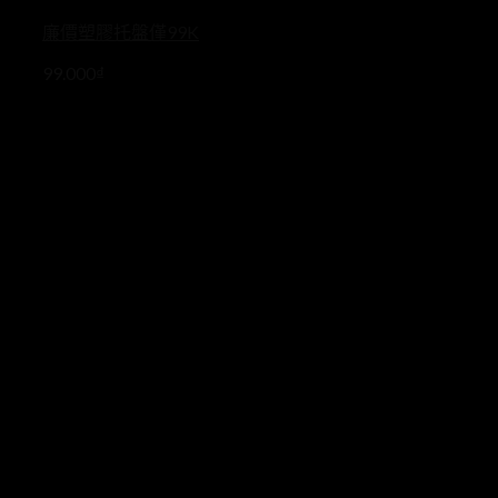
廉價塑膠托盤僅99K
99.000
₫