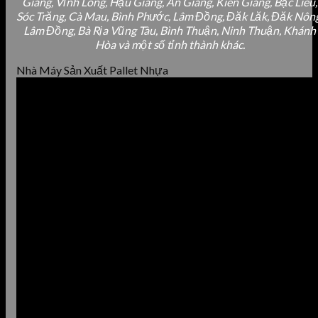
Giang, Vĩnh Long, Hậu Giang, An Giang, Kiên Giang, Bạc Liêu,
Sóc Trăng, Cà Mau, Bình Phước, Lâm Đồng, Đăk Lăk, Đăk Nông
Lâm Đồng, Bà Rịa Vũng Tàu, Bình Thuận, Ninh Thuận, Khánh
Hòa và một số tỉnh thành khác.
Nhà Máy Sản Xuất Pallet Nhựa