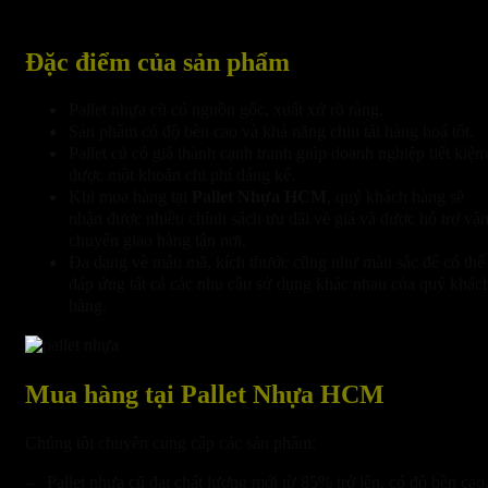
Đặc điểm của sản phẩm
Pallet nhựa cũ có nguồn gốc, xuất xứ rõ ràng.
Sản phẩm có độ bền cao và khả năng chịu tải hàng hoá tốt.
Pallet cũ có giá thành cạnh tranh giúp doanh nghiệp tiết kiệm
được một khoản chi phí đáng kể.
Khi mua hàng tại
Pallet Nhựa HCM
, quý khách hàng sẽ
nhận được nhiều chính sách ưu đãi về giá và được hỗ trợ vậ
chuyển giao hàng tận nơi.
Đa dạng về mẫu mã, kích thước cũng như màu sắc để có thể
đáp ứng tất cả các nhu cầu sử dụng khác nhau của quý khác
hàng.
Mua hàng tại Pallet Nhựa HCM
Chúng tôi chuyên cung cấp các sản phẩm:
– Pallet nhựa cũ đạt chất lượng mới từ 85% trở lên, có độ bền cao