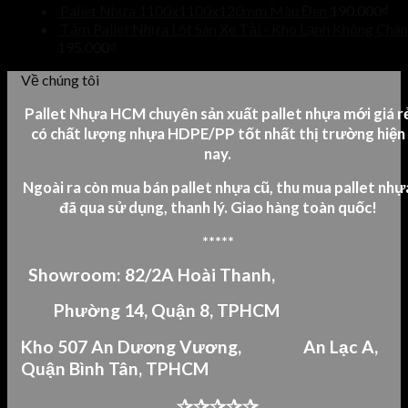
Pallet Nhựa 1100x1100x120mm Màu Đen
190.000
₫
Tấm Pallet Nhựa Lót Sàn Xe Tải - Kho Lạnh Không Chân
195.000
₫
Về chúng tôi
Pallet Nhựa HCM chuyên sản xuất pallet nhựa mới giá r
có chất lượng nhựa HDPE/PP tốt nhất thị trường hiện
nay.
Ngoài ra còn mua bán pallet nhựa cũ, thu mua pallet nhự
đã qua sử dụng, thanh lý.
Giao hàng toàn quốc!
*****
Showroom: 82/2A Hoài Thanh,
Phường 14, Quận 8, TPHCM
Kho 507 An Dư
ơng Vương,
An Lạc A,
Quận Bình Tân,
TPHCM
✰✰✰✰✰