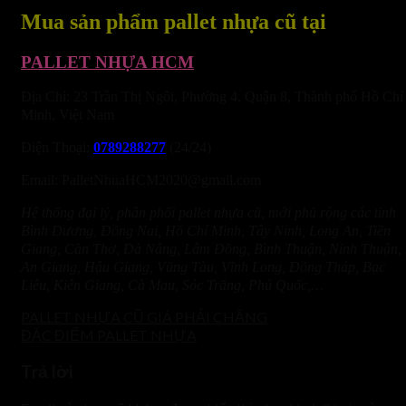
Mua sản phẩm pallet nhựa cũ tại
PALLET NHỰA HCM
Địa Chỉ: 23 Trần Thị Ngôi, Phường 4, Quận 8, Thành phố Hồ Chí
Minh, Việt Nam
Điện Thoại:
0789288277
(24/24)
Email: PalletNhuaHCM2020@gmail.com
Hệ thống đại lý, phân phối pallet nhựa cũ, mới phủ rộng các tỉnh
Bình Dương
,
Đồng Nai, Hồ Chí Minh, Tây Ninh, Long An, Tiền
Giang, Cần Thơ, Đà Nẵng, Lâm Đồng, Bình Thuận, Ninh Thuận,
An Giang, Hậu Giang, Vũng Tàu, Vĩnh Long, Đồng Tháp, Bạc
Liêu, Kiên Giang, Cà Mau, Sóc Trăng, Phú Quốc,…
PALLET NHỰA CŨ GIÁ PHẢI CHĂNG
ĐẶC ĐIỂM PALLET NHỰA
Trả lời