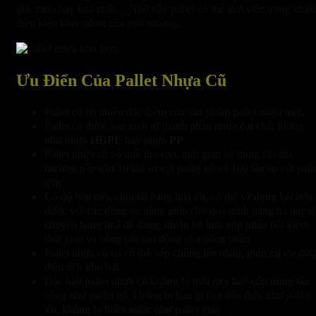
gió, mưa hay hoá chất… Nhờ vậy pallet có thể làm việc trong nhiề
điều kiện khác nhau của môi trường.
Ưu Điển Của Pallet Nhựa Cũ
Pallet cũ có nhiều đặc điểm của sản phẩm pallet nhựa mới.
Pallet cũ được sản xuất từ thành phần nhựa đạt chất lượng
như nhựa
HDPE
hay nhựa
PP
.
Pallet nhựa cũ có tuổi thọ cao, thời gian sử dụng lâu dài,
thường gấp gần 10 lần so với pallet gỗ và 100 lần so với pall
giấy.
Có độ bền cao, chịu tải hàng hoá tốt, có thể sử dụng kết hợp
được với các dòng xe nâng giúp cho quá trình nâng hạ hay d
chuyển hàng hoá dễ dàng, thuận lợi hơn góp phần tiết kiệm
thời gian và công sức lao động cho công nhân.
Pallet nhựa cũ tại có thể xếp chồng lên nhau, giúp tối ưu đư
diện tích kho bãi.
Đặc biệt pallet nhựa cũ không bị mối mọt hay côn trùng tấn
công như pallet gỗ, không bị han gỉ hay dẫn điện như pallet
sắt, không bị thấm nước như pallet giấy.