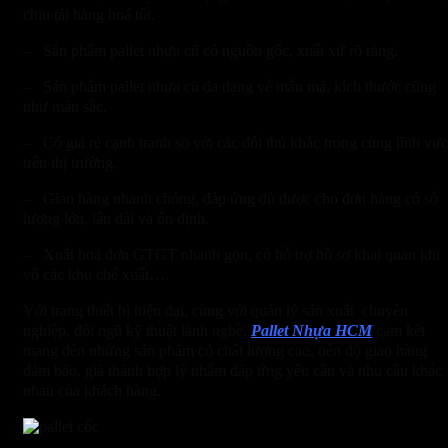
chịu tải hàng hoá tốt.
– Sản phẩm pallet nhựa cũ có nguồn gốc, xuất xứ rõ ràng.
– Sản phẩm pallet nhựa cũ đa dạng về mẫu mã, kích thước cũng
như màu sắc.
– Có giá rẻ cạnh tranh so với các đối thủ khác trong cùng lĩnh vực
trên thị trường.
– Giao hàng nhanh chóng, đáp ứng đủ được cho đơn hàng có số
lượng lớn, lâu dài và ổn định.
– Xuất hoá đơn GTGT nhanh gọn, có hỗ trợ hồ sơ khai quan khi
vô các khu chế xuất….
Với trang thiết bị hiện đại, cùng với quản lý sản xuất chuyên
nghiệp, đội ngũ kỹ thuật lành nghề,
Pallet Nhựa HCM
cam kết
mang đến những sản phẩm có chất lượng cao, tiến độ giao hàng
đảm bảo, giá thành hợp lý nhằm đáp ứng yêu cầu và nhu cầu khác
nhau của khách hàng.