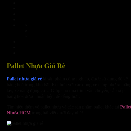
Pallet Nhựa Giá Rẻ
Pallet nhựa giá rẻ
là sản phẩm công nghiệp, được sử dụng để kê
hàng hoá trong kho bãi. Kết hợp với các dòng xe nâng như xe nân
tay, xe nâng động cơ… Giúp cho quá trình vận chuyển, sắp xếp
hàng hoá được thuận tiện, dễ dàng hơn.
Tìm hiểu thêm về pallet nhựa và các sản phẩm pallet khác tại
Palle
Nhựa HCM
trong bài viết dưới đây nhé!