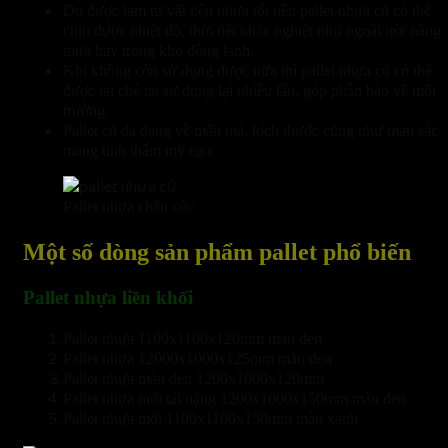
Do được làm từ vật liệu nhựa tốt nên pallet nhựa cũ có thể
chịu được nhiệt độ, thời tiết khắc nghiệt như ngoài trời nắng
mưa hay trong kho đông lạnh.
Khi không còn sử dụng được nữa thì pallet nhựa cũ có thể
được tái chế tái sử dụng lại nhiều lần, góp phần bảo vệ môi
trường.
Pallet cũ đa dạng về mẫu mã, kích thước cũng như màu sắc,
mang tính thẩm mỹ cao.
Pallet nhựa chân cốc
Một số dòng sản phẩm pallet phổ biến
Pallet nhựa liền khối
Pallet nhựa 1100x1100x120mm màu đen
Pallet nhựa 12000x1000x125mm màu đen
Pallet nhựa màu đen 1200x1000x120mm
Pallet nhựa mới tải nặng 1200x1000x150mm màu đen
Pallet nhựa mới 1100x1100x150mm màu xanh