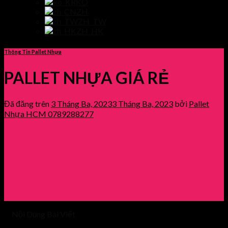
KO
ZH
ZH_TW
ZH_HK
Thông Tin Pallet Nhựa
PALLET NHỰA GIÁ RẺ
Đã đăng trên
3 Tháng Ba, 2023
3 Tháng Ba, 2023
bởi
Pallet
Nhựa HCM 0789288277
Nội Dung Bài Viết