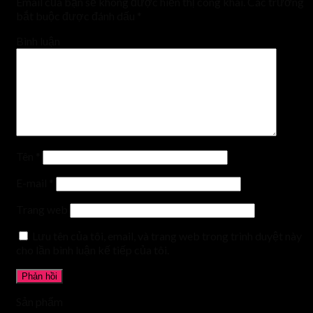
Email của bạn sẽ không được hiển thị công khai.
Các trường
bắt buộc được đánh dấu
*
Bình luận
Tên
*
E-mail
*
Trang web
Lưu tên của tôi, email, và trang web trong trình duyệt này
cho lần bình luận kế tiếp của tôi.
Sản phẩm