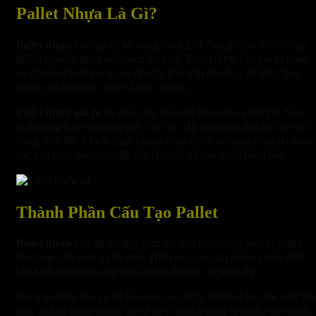
Pallet Nhựa Là Gì?
Pallet nhựa
là công cụ kê nâng hàng hóa. Sản phẩm có thể nâng
đỡ, di chuyển hàng một cách ổn định. Pallet được cấu tạo từ nhựa
có độ bền và tải trọng cao nên rất phù hợp để nâng đỡ hàng hóa
trong quá trình bốc xếp và vận chuyển.
Pallet nhựa giá rẻ
có nhiều ưu điểm và tính năng vượt trội. Sản
phẩm phù hợp với công việc bốc dỡ, sắp xếp hàng hóa tại các cửa
hàng, siêu thị. Vì vậy pallet ngày càng được sử dụng rộng rãi trong
các nhà kho, container để vận chuyển và bảo quản hàng hóa.
Thành Phần Cấu Tạo Pallet
Pallet nhựa
trên thị trường gồm hai loại pallet phổ biến là pallet
nhựa nguyên sinh và tái sinh. Hiện nay, các sản phẩm pallet được
sản xuất từ hai loại hạt nhựa chính HDPE và nhựa PP.
Hai loại nhựa này có độ bền cực cao, chịu tải hàng hoá tốt, tuổi thọ
cao, có khả năng chống lại sự ăn từ môi trường tự nhiên như nước,