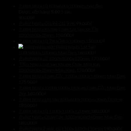
Pallet nhựa cũ 600x600x100mm màu đen
Được xếp hạng
5.00
5 sao
90.000
₫
Pallet Nhựa Giá Rẻ Chỉ 99K
99.000
₫
Pallet Nhựa Không Chân Lót Sàn Xe Tải
1000x600x35mm
150.000
₫
Pallet nhựa cũ 740x740x130mm
150.000
₫
Pallet Nhựa Lót Sàn
1000x600x100mm Màu Đen
160.000
₫
Pallet nhựa cũ 1000x1000x120mm
170.000
₫
Tấm Nhựa Lót Sàn Không Chân Mặt Kín
1000x600x35mm Màu Xanh
170.000
₫
Pallet Nhựa Chân Cốc 1200x1000x140mm Màu Đen
175.000
₫
Pallet Nhựa 1200x1000x140mm Chân Cốc Màu Đen
7kg
180.000
₫
Pallet Nhựa Lót Sàn 600x600x100mm Xanh Dương
180.000
₫
Pallet nhựa cũ 1100x1100x120mm
180.000
₫
Pallet Nhựa Chân Cốc 1000x800x140mm Màu Đen
180.000
₫
Pallet nhựa 2 mặt cũ 1100x1100x110mm
190.000
₫