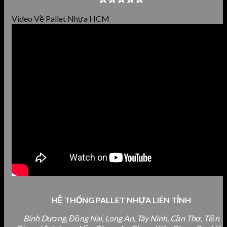
Video Về Pallet Nhựa HCM
HỆ THỐNG PALLET NHỰA LIÊN TỈNH
Bình Dương, Đồng Nai, Long An, Tây Ninh, Cần Thơ, Tiền