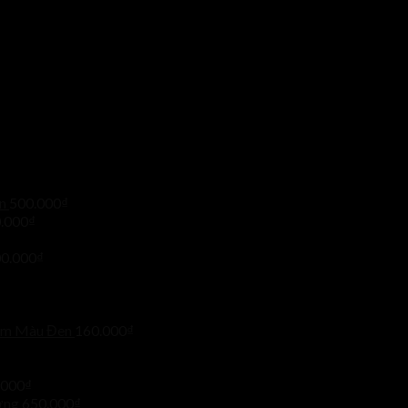
n
500.000
₫
.000
₫
0.000
₫
mm Màu Đen
160.000
₫
.000
₫
ơng
650.000
₫