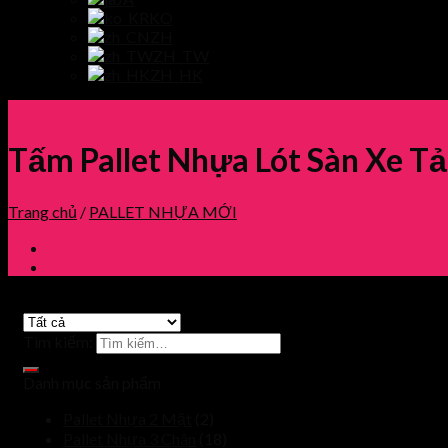
KO
ZH
ZH_TW
ZH_HK
Tấm Pallet Nhựa Lót Sàn Xe T
Trang chủ
/
PALLET NHỰA MỚI
Tìm kiếm:
Danh mục sản phẩm
Pallet Nhựa 2 Mặt
(2)
Pallet Nhựa 3 Chân
(18)