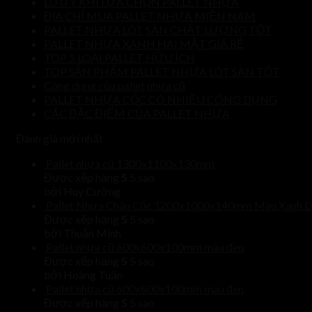
LƯU Ý KHI LỰA CHỌN PALLET NHỰA
ĐỊA CHỈ MUA PALLET NHỰA MIỀN NAM
PALLET NHỰA LÓT SÀN CHẤT LƯỢNG TỐT
PALLET NHỰA XANH HAI MẶT GIÁ RẺ
TOP 5 LOẠI PALLET HỮU ÍCH
TOP SẢN PHẨM PALLET NHỰA LÓT SÀN TỐT
Công dụng của pallet nhựa cũ
PALLET NHỰA CỐC CÓ NHIỀU CÔNG DỤNG
CÁC ĐẶC ĐIỂM CỦA PALLET NHỰA
Đánh giá mới nhất
Pallet nhựa cũ 1300x1100x130mm
Được xếp hạng
5
5 sao
bởi Huy Cường
Pallet Nhựa Chân Cốc 1200x1000x140mm Màu Xanh 
Được xếp hạng
5
5 sao
bởi Thuận Minh
Pallet nhựa cũ 600x600x100mm màu đen
Được xếp hạng
5
5 sao
bởi Hoàng Tuấn
Pallet nhựa cũ 600x600x100mm màu đen
Được xếp hạng
5
5 sao