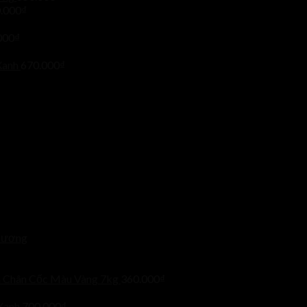
.000
₫
000
₫
Xanh
670.000
₫
Dương
 Chân Cốc Màu Vàng 7kg
360.000
₫
Xanh
700.000
₫