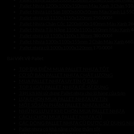
Pallet Nhựa 1200x1000x150mm Màu Xanh 3 Chân
510
Pallet Nhựa Lót Sàn 1800x600x50mm Màu Xanh Lá
550
Pallet nhựa cũ 1150x1150x120mm
250.000
₫
Pallet Nhựa Chân Cốc 1200x800x140mm Màu Xanh
26
Pallet Nhựa Tải Nặng 1100x1100x150mm Màu Xanh
4
Pallet nhựa cũ 1100x1100x138mm
380.000
₫
Pallet Nhựa 1300x1100x155mm 3 Chân Màu Xanh
660
Pallet nhựa cũ 1000x1000x120mm
170.000
₫
Bài Viết Về Pallet
TOP ĐỊA ĐIỂM MUA PALLET NHỰA TỐT
CƠ SỞ BÁN PALLET NHỰA CHẤT LƯỢNG
MUA PALLET NHỰA UY TÍN Ở ĐÂU
TOP 5 LOẠI PALLET NHỰA DỄ SỬ DỤNG
3 lợi ích khi sử dụng Pallet nhựa cho lô hàng của bạn
LỰA CHỌN MUA PALLET NHỰA UY TÍN
MỘT SỐ SẢN PHẨM PALLET NHỰA HCM
NHỮNG LƯU Ý KHI CHỌN MUA PALLET NHỰA
CÁCH CHỌN MUA PALLET NHỰA CŨ
CÁC DÒNG PALLET NHỰA CŨ ĐƯỢC SỬ DỤNG NH
Pallet nhựa có khả năng chống thấm tốt