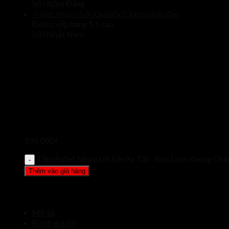
bởi Năm Đăng
Pallet nhựa cũ 600x600x100mm màu đen
Được xếp hạng
5
5 sao
bởi Nhật Nam
195.000
₫
Tấm Pallet Nhựa Lót Sàn Xe Tải - Kho Lạnh Không Châ
Thêm vào giỏ hàng
Mô tả
Đánh giá (0)