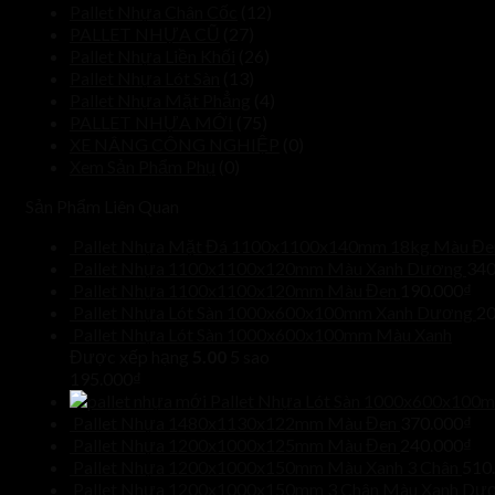
Pallet Nhựa Chân Cốc
(12)
PALLET NHỰA CŨ
(27)
Pallet Nhựa Liền Khối
(26)
Pallet Nhựa Lót Sàn
(13)
Pallet Nhựa Mặt Phẳng
(4)
PALLET NHỰA MỚI
(75)
XE NÂNG CÔNG NGHIỆP
(0)
Xem Sản Phẩm Phụ
(0)
Sản Phẩm Liên Quan
Pallet Nhựa Mặt Đá 1100x1100x140mm 18kg Màu Đe
Pallet Nhựa 1100x1100x120mm Màu Xanh Dương
340
Pallet Nhựa 1100x1100x120mm Màu Đen
190.000
₫
Pallet Nhựa Lót Sàn 1000x600x100mm Xanh Dương
20
Pallet Nhựa Lót Sàn 1000x600x100mm Màu Xanh
Được xếp hạng
5.00
5 sao
195.000
₫
Pallet Nhựa Lót Sàn 1000x600x100
Pallet Nhựa 1480x1130x122mm Màu Đen
370.000
₫
Pallet Nhựa 1200x1000x125mm Màu Đen
240.000
₫
Pallet Nhựa 1200x1000x150mm Màu Xanh 3 Chân
510
Pallet Nhựa 1200x1000x150mm 3 Chân Màu Xanh Dư