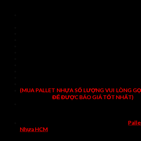
Tên sản phẩm: Pallet nhựa mới 1480x1130x122mm mà
đen
Mã pallet: PM1411-122D/HCMK
Kích thước: 1480x1130x122mm +/- 2%
Tải trọng tĩnh: 6000kg phủ đều bề mặt
Tải trọng động (nâng hàng): 2000kg phủ đều bề mặt
Trọng lượng: 11kg +/-0,2kg
Màu sắc: Màu đen
Loại: 1 mặt sử dụng
Xuất xứ: Việt Nam
Tình trạng: mới 100%
Chất liệu: Nhựa HDPE
(MUA PALLET NHỰA SỐ LƯỢNG VUI LÒNG GỌ
0789288277
ĐỂ ĐƯỢC BÁO GIÁ TỐT NHẤT)
Ứng dụng: Dùng kê hàng nặng, lưu trữ hàng hóa kho, xuấ
khẩu hàng hóa, di chuyển dễ dàng, dùng được mọi x
nâng.
Palle
Xem thêm sản phẩm pallet nhựa mới cũ khác tại
Nhựa HCM