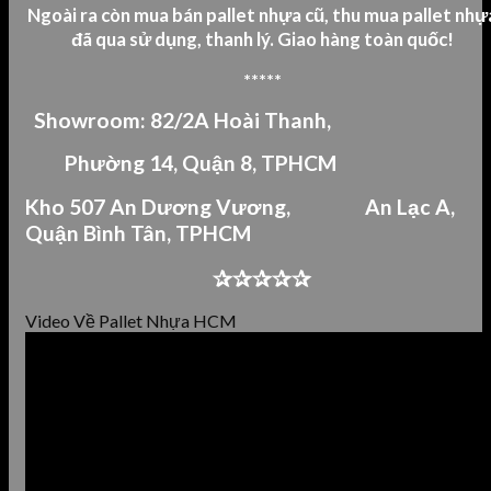
Ngoài ra còn mua bán pallet nhựa cũ, thu mua pallet nhự
đã qua sử dụng, thanh lý.
Giao hàng toàn quốc!
*****
Showroom: 82/2A Hoài Thanh,
Phường 14, Quận 8, TPHCM
Kho 507 An Dư
ơng Vương,
An Lạc A,
Quận Bình Tân,
TPHCM
✰✰✰✰✰
Video Về Pallet Nhựa HCM