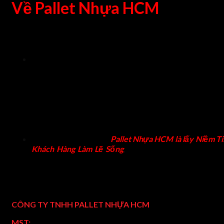
Về Pallet Nhựa HCM
Phương châm hoạt động
Với nhiều năm trong nghề cung cấp thiết bị công nghiệ
cho nhiều doanh nghiệp, hỗ trợ từ xuất khẩu đến quản l
bảo quản hàng hóa trong kho. Chúng tôi sản xuất và phâ
phối pallet nhựa mới, pallet nhựa cũ, rổ nhựa với giá r
đáp ứng nhu cầu kinh tế của nhiều doanh nghiệp tron
vận chuyển, bảo quản, xuất khẩu hàng hóa. Cung cấp x
nâng tay, xe nâng điện, xe nâng tay cao, xe nâng tay thấ
xe nâng mặt bàn, xe nâng động cơ,…
Với phương châm của
Pallet Nhựa HCM là lấy Niềm Ti
Khách Hàng Làm Lẽ Sống
,
mang đến các chính sách gi
tốt nhất, chất lượng tốt nhất, dịch vụ chăm sóc tốt nhất.
Thông tin công ty chúng tôi
CÔNG TY TNHH PALLET NHỰA HCM
MST:
0316492541