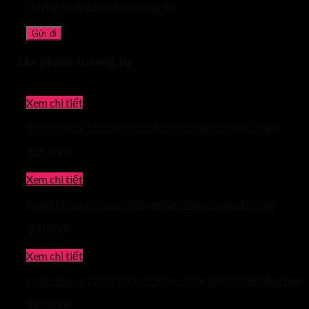
cho lần bình luận kế tiếp của tôi.
Sản phẩm tương tự
Xem chi tiết
Pallet Nhựa 1200x1000x140mm Chân Cốc Màu Xanh
225.000
₫
Xem chi tiết
Pallet Nhựa Lót Sàn 1000x600x100mm Xanh Dương
200.000
₫
Xem chi tiết
Pallet Nhựa 1200x1000x150mm Mặt Bít 3 Chân Màu Đen
550.000
₫