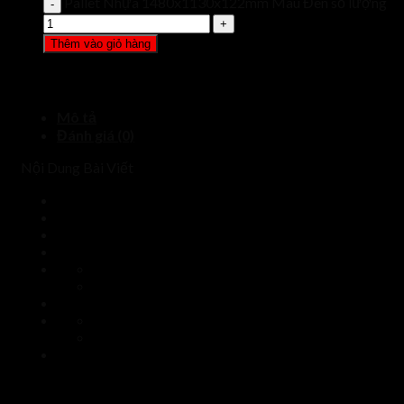
Pallet Nhựa 1480x1130x122mm Màu Đen số lượng
Thêm vào giỏ hàng
Mô tả
Đánh giá (0)
Nội Dung Bài Viết
Thông số pallet nhựa