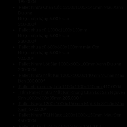
195.000
₫
Pallet Nhựa Chân Cốc 1200x1000x140mm Màu Xanh
Dương
Được xếp hạng
5.00
5 sao
310.000
₫
Pallet nhựa cũ 1300x1100x130mm
Được xếp hạng
5.00
5 sao
230.000
₫
Pallet nhựa cũ 600x600x100mm màu đen
Được xếp hạng
5.00
5 sao
90.000
₫
Pallet Nhựa Lót Sàn 1000x600x100mm Xanh Dương
200.000
₫
Pallet Nhựa Mặt Kín 1200x1000x140mm 9 Chân Màu
Đen
380.000
₫
Pallet nhựa cũ mặt đá 1100x1100x140mm
410.000
₫
Tấm Pallet Nhựa Mặt Kín Không Chân Lót Sàn Nguyên
Sinh 1000x600x35mm
205.000
₫
Pallet Nhựa 1200x1000x150mm Mặt Kín 3 Chân Màu
Xanh
670.000
₫
Pallet Nhựa Tải Nặng 1200x1000x150mm Màu Đen
450.000
₫
Pallet nhựa cũ 740x740x130mm
150.000
₫