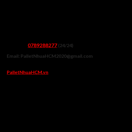
Tư vấn chi tiết pallet nhựa
phù hợp
0789288277
Gọi Ngay
(24/24)
Email: PalletNhuaHCM2020@gmail.com
Xem mẫu hình ảnh, giá pallet tại Website
PalletNhuaHCM.vn
Văn Phòng Đại Diện: 23 Trần Thị Ngôi, Phường 4, Quận 8,
TPHCM
Kho Hàng 507 An Dương Vương, Phường An Lạc A, Quận
Bình Tân, TPHCM
Giao hàng pallet nhựa nhan
chóng