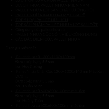
LƯU Ý KHI LỰA CHỌN PALLET NHỰA
ĐỊA CHỈ MUA PALLET NHỰA MIỀN NAM
PALLET NHỰA LÓT SÀN CHẤT LƯỢNG TỐT
PALLET NHỰA XANH HAI MẶT GIÁ RẺ
TOP 5 LOẠI PALLET HỮU ÍCH
TOP SẢN PHẨM PALLET NHỰA LÓT SÀN TỐT
Công dụng của pallet nhựa cũ
PALLET NHỰA CỐC CÓ NHIỀU CÔNG DỤNG
CÁC ĐẶC ĐIỂM CỦA PALLET NHỰA
Đánh giá mới nhất
Pallet nhựa cũ 1300x1100x130mm
Được xếp hạng
5
5 sao
bởi Huy Cường
Pallet Nhựa Chân Cốc 1200x1000x140mm Màu Xanh
Dương
Được xếp hạng
5
5 sao
bởi Thuận Minh
Pallet nhựa cũ 600x600x100mm màu đen
Được xếp hạng
5
5 sao
bởi Hoàng Tuấn
Pallet nhựa cũ 600x600x100mm màu đen