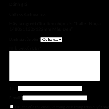
Đánh giá
Chưa có đánh giá nào.
Hãy là người đầu tiên nhận xét “Pallet Nhựa
1480x1130x122mm Màu Đen”
Đánh giá của bạn
*
Nhận xét của bạn
*
Tên
*
E-mail
*
Lưu tên của tôi, email, và trang web trong trình duyệt này