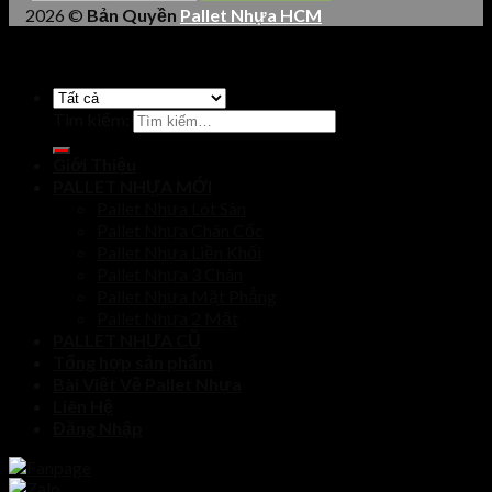
2026 ©
Bản Quyền
Pallet Nhựa HCM
Tìm kiếm:
Giới Thiệu
PALLET NHỰA MỚI
Pallet Nhựa Lót Sàn
Pallet Nhựa Chân Cốc
Pallet Nhựa Liền Khối
Pallet Nhựa 3 Chân
Pallet Nhựa Mặt Phẳng
Pallet Nhựa 2 Mặt
PALLET NHỰA CŨ
Tổng hợp sản phẩm
Bài Viết Về Pallet Nhựa
Liên Hệ
Đăng Nhập