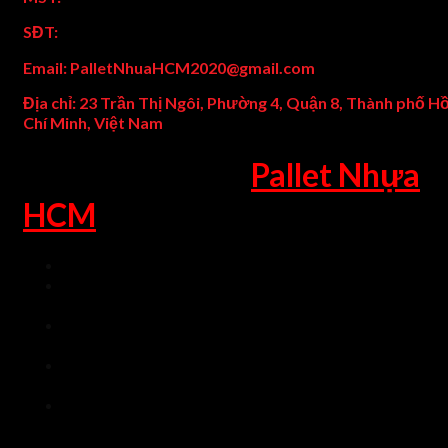
SĐT:
0789288277
Email: PalletNhuaHCM2020@gmail.com
Địa chỉ: 23 Trần Thị Ngôi, Phường 4, Quận 8, Thành phố H
Chí Minh, Việt Nam
Lợi Ích Khi Mua
Pallet Nhựa
HCM
Tư vấn tận tâm, báo giá nhanh tốt nhất.
Quý khách được hỗ trợ vận chuyển nhanh nhất, cùng chế
độ hậu mãi tốt nhất.
Lấy Niềm Tin Khách Hàng làm nền tản, giao hàng đúng
hẹn nhất.
Sản phẩm có nguồn gốc, xuất xứ rỏ ràng, chế độ bảo hàn
dài hạn, chu đáo nhất.
Thủ tục bán hàng, hóa đơn, xuất nhập khẩu chứng từ hỗ
trợ nhanh gọn nhất.