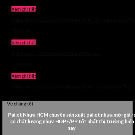
Xem chi tiết
Pallet Nhựa 1200x1000x140mm Chân Cốc Nguyên Sinh 7k
310.000
₫
Xem chi tiết
Pallet Nhựa 1100x1100x120mm Màu Đen
190.000
₫
Xem chi tiết
Pallet Nhựa 1200x1000x140mm Chân Cốc Màu Xanh 7kg
230.000
₫
Về chúng tôi
Pallet Nhựa HCM chuyên sản xuất pallet nhựa mới giá r
có chất lượng nhựa HDPE/PP tốt nhất thị trường hiện
nay.