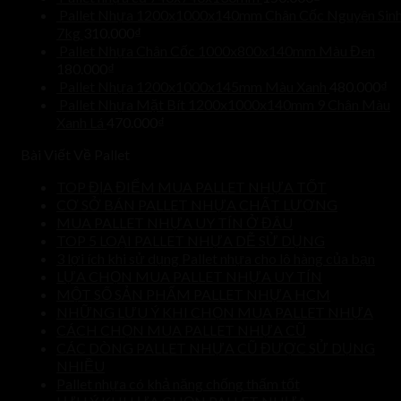
Pallet Nhựa 1200x1000x140mm Chân Cốc Nguyên Sin
7kg
310.000
₫
Pallet Nhựa Chân Cốc 1000x800x140mm Màu Đen
180.000
₫
Pallet Nhựa 1200x1000x145mm Màu Xanh
480.000
₫
Pallet Nhựa Mặt Bít 1200x1000x140mm 9 Chân Màu
Xanh Lá
470.000
₫
Bài Viết Về Pallet
TOP ĐỊA ĐIỂM MUA PALLET NHỰA TỐT
CƠ SỞ BÁN PALLET NHỰA CHẤT LƯỢNG
MUA PALLET NHỰA UY TÍN Ở ĐÂU
TOP 5 LOẠI PALLET NHỰA DỄ SỬ DỤNG
3 lợi ích khi sử dụng Pallet nhựa cho lô hàng của bạn
LỰA CHỌN MUA PALLET NHỰA UY TÍN
MỘT SỐ SẢN PHẨM PALLET NHỰA HCM
NHỮNG LƯU Ý KHI CHỌN MUA PALLET NHỰA
CÁCH CHỌN MUA PALLET NHỰA CŨ
CÁC DÒNG PALLET NHỰA CŨ ĐƯỢC SỬ DỤNG
NHIỀU
Pallet nhựa có khả năng chống thấm tốt