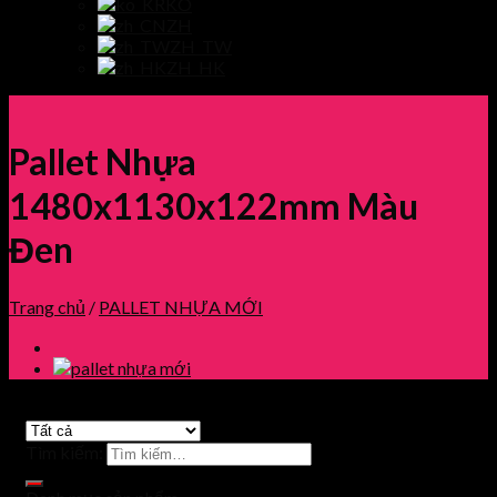
KO
ZH
ZH_TW
ZH_HK
Pallet Nhựa
1480x1130x122mm Màu
Đen
Trang chủ
/
PALLET NHỰA MỚI
Tìm kiếm: