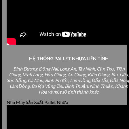
HỆ THỐNG PALLET NHỰA LIÊN TỈNH
Bình Dương, Đồng Nai, Long An, Tây Ninh, Cần Thơ, Tiền
Giang, Vĩnh Long, Hậu Giang, An Giang, Kiên Giang, Bạc Liêu,
Sóc Trăng, Cà Mau, Bình Phước, Lâm Đồng, Đăk Lăk, Đăk Nông
Lâm Đồng, Bà Rịa Vũng Tàu, Bình Thuận, Ninh Thuận, Khánh
Hòa và một số tỉnh thành khác.
Nhà Máy Sản Xuất Pallet Nhựa