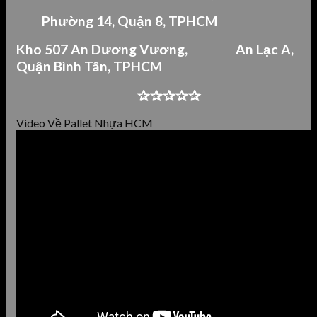
Phường 14, Quận 8, TPHCM
Kho 507 An Dư
ơng Vương,
An Lạc A,
Quận Bình Tân,
TPHCM
✰✰✰✰✰
Video Về Pallet Nhựa HCM