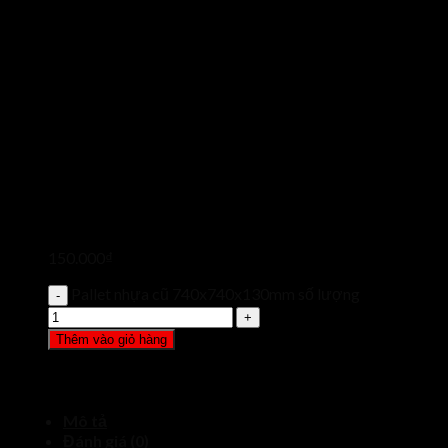
150.000
₫
Pallet nhựa cũ 740x740x130mm số lượng
Thêm vào giỏ hàng
Mô tả
Đánh giá (0)