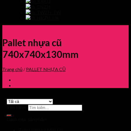
KO
ZH
ZH_TW
ZH_HK
Pallet nhựa cũ
740x740x130mm
Trang chủ
/
PALLET NHỰA CŨ
Tìm kiếm:
Danh mục sản phẩm
Pallet Nhựa 2 Mặt
(2)