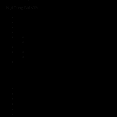
Nội Dung Bài Viết
Thông số pallet nhựa
Tên sản phẩm: Pallet nhựa cũ 740x740x130mm màu đen
Mã pallet: PC7474-13D/HCM
Kích thước: 740x740x130mm +/- 2%
Tải trọng tĩnh: 1000kg phủ đều bề mặt
Tải trọng động (nâng hàng): 300-500kg phủ đều bề mặt
Trọng lượng: 5kg +/-0,4kg