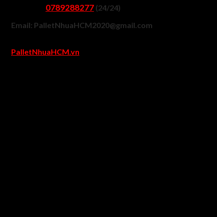
0789288277
Gọi Ngay
(24/24)
Email: PalletNhuaHCM2020@gmail.com
Xem mẫu hình ảnh, giá pallet tại Website
PalletNhuaHCM.vn
Văn Phòng Đại Diện: 23 Trần Thị Ngôi, Phường 4, Quận 8,
TPHCM
Kho Hàng 507 An Dương Vương, Phường An Lạc A, Quận
Bình Tân, TPHCM
Giao hàng pallet nhựa nhan
chóng
Đối với khách hàng ở tỉnh
Bán kính từ 50km trở lên: PalletNhuaHCM.vn có hệ thống liê
kết các chành xe, nhà xe vận tải giá rẻ các tỉnh miền Tây, T
Nguyên, miền Trung giao hàng nhanh chóng với mức giá tố