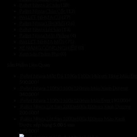
Pallet Nhựa 3 Chân
(18)
Pallet Nhựa Chân Cốc
(12)
PALLET NHỰA CŨ
(27)
Pallet Nhựa Liền Khối
(26)
Pallet Nhựa Lót Sàn
(13)
Pallet Nhựa Mặt Phẳng
(4)
PALLET NHỰA MỚI
(75)
XE NÂNG CÔNG NGHIỆP
(0)
Xem Sản Phẩm Phụ
(0)
Sản Phẩm Liên Quan
Pallet Nhựa Mặt Đá 1100x1100x140mm 18kg Màu Đe
500.000
₫
Pallet Nhựa 1100x1100x120mm Màu Xanh Dương
340.000
₫
Pallet Nhựa 1100x1100x120mm Màu Đen
190.000
₫
Pallet Nhựa Lót Sàn 1000x600x100mm Xanh Dương
200.000
₫
Pallet Nhựa Lót Sàn 1000x600x100mm Màu Xanh
Được xếp hạng
5.00
5 sao
195.000
₫
Pallet Nhựa Lót Sàn