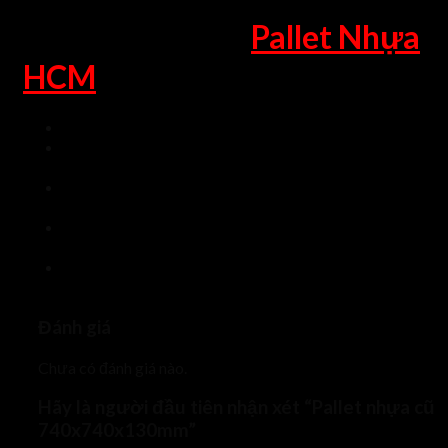
Lợi Ích Khi Mua
Pallet Nhựa
HCM
Tư vấn tận tâm, báo giá nhanh tốt nhất.
Quý khách được hỗ trợ vận chuyển nhanh nhất, cùng chế
độ hậu mãi tốt nhất.
Lấy Niềm Tin Khách Hàng làm nền tản, giao hàng đúng
hẹn nhất.
Sản phẩm có nguồn gốc, xuất xứ rỏ ràng, chế độ bảo hàn
dài hạn, chu đáo nhất.
Thủ tục bán hàng, hóa đơn, xuất nhập khẩu chứng từ hỗ
trợ nhanh gọn nhất.
Đánh giá
Chưa có đánh giá nào.
Hãy là người đầu tiên nhận xét “Pallet nhựa cũ
740x740x130mm”