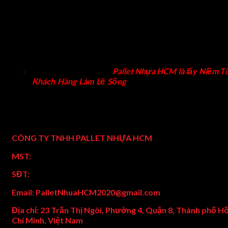
bảo quản hàng hóa trong kho. Chúng tôi sản xuất và phâ
phối pallet nhựa mới, pallet nhựa cũ, rổ nhựa với giá r
đáp ứng nhu cầu kinh tế của nhiều doanh nghiệp tron
vận chuyển, bảo quản, xuất khẩu hàng hóa. Cung cấp x
nâng tay, xe nâng điện, xe nâng tay cao, xe nâng tay thấ
xe nâng mặt bàn, xe nâng động cơ,…
Với phương châm của
Pallet Nhựa HCM là lấy Niềm Ti
Khách Hàng Làm Lẽ Sống
,
mang đến các chính sách gi
tốt nhất, chất lượng tốt nhất, dịch vụ chăm sóc tốt nhất.
Thông tin công ty chúng tôi
CÔNG TY TNHH PALLET NHỰA HCM
MST:
0316492541
SĐT:
0789288277
Email: PalletNhuaHCM2020@gmail.com
Địa chỉ: 23 Trần Thị Ngôi, Phường 4, Quận 8, Thành phố H
Chí Minh, Việt Nam