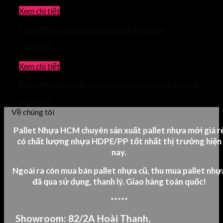
Xem chi tiết
Pallet Nhựa 1100x1100x125mm Màu Đen
260.000
₫
Xem chi tiết
Pallet Nhựa Lót Sàn 1000x600x100mm Xanh Dương
200.000
₫
Về chúng tôi
Pallet Nhựa HCM chuyên sản xuất pallet nhựa mới giá r
có chất lượng nhựa HDPE/PP tốt nhất thị trường hiện
nay.
Ngoài ra còn mua bán pallet nhựa cũ, thu mua pallet nhự
đã qua sử dụng, thanh lý.
Giao hàng toàn quốc!
*****
Showroom: 82/2A Hoài Thanh,