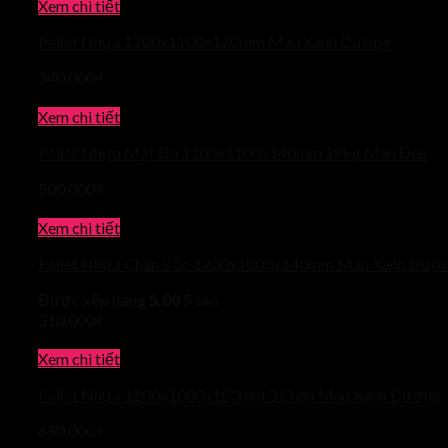
Xem chi tiết
Pallet Nhựa 1100x1100x120mm Màu Xanh Dương
340.000
₫
Xem chi tiết
Pallet Nhựa Mặt Đá 1100x1100x140mm 18kg Màu Đen
500.000
₫
Xem chi tiết
Pallet Nhựa Chân Cốc 1200x1000x140mm Màu Xanh Dươ
Được xếp hạng
5.00
5 sao
310.000
₫
Xem chi tiết
Pallet Nhựa 1200x1000x150mm 3 Chân Màu Xanh Dương
650.000
₫