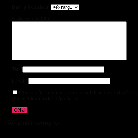
Đánh giá của bạn
*
Nhận xét của bạn
*
Tên
*
E-mail
*
Lưu tên của tôi, email, và trang web trong trình duyệt này
cho lần bình luận kế tiếp của tôi.
Sản phẩm tương tự