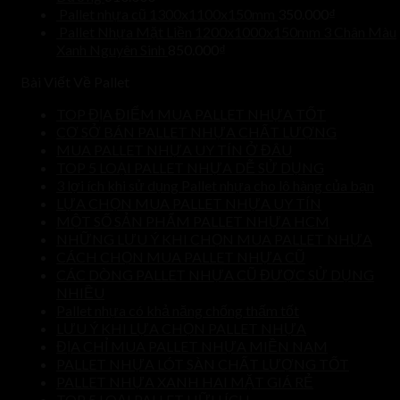
Pallet nhựa cũ 1300x1100x150mm
350.000
₫
Pallet Nhựa Mặt Liền 1200x1000x150mm 3 Chân Màu
Xanh Nguyên Sinh
850.000
₫
Bài Viết Về Pallet
TOP ĐỊA ĐIỂM MUA PALLET NHỰA TỐT
CƠ SỞ BÁN PALLET NHỰA CHẤT LƯỢNG
MUA PALLET NHỰA UY TÍN Ở ĐÂU
TOP 5 LOẠI PALLET NHỰA DỄ SỬ DỤNG
3 lợi ích khi sử dụng Pallet nhựa cho lô hàng của bạn
LỰA CHỌN MUA PALLET NHỰA UY TÍN
MỘT SỐ SẢN PHẨM PALLET NHỰA HCM
NHỮNG LƯU Ý KHI CHỌN MUA PALLET NHỰA
CÁCH CHỌN MUA PALLET NHỰA CŨ
CÁC DÒNG PALLET NHỰA CŨ ĐƯỢC SỬ DỤNG
NHIỀU
Pallet nhựa có khả năng chống thấm tốt
LƯU Ý KHI LỰA CHỌN PALLET NHỰA
ĐỊA CHỈ MUA PALLET NHỰA MIỀN NAM
PALLET NHỰA LÓT SÀN CHẤT LƯỢNG TỐT
PALLET NHỰA XANH HAI MẶT GIÁ RẺ
TOP 5 LOẠI PALLET HỮU ÍCH