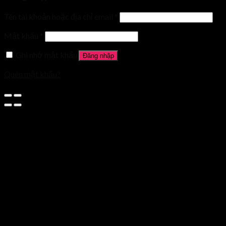
Tên tài khoản hoặc địa chỉ email
*
Mật khẩu
*
Ghi nhớ mật khẩu
Đăng nhập
Quên mật khẩu?