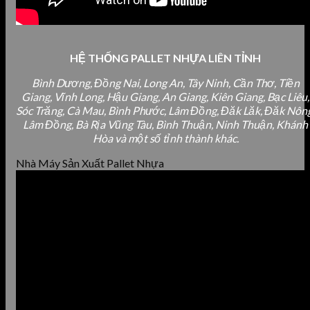
HỆ THỐNG PALLET NHỰA LIÊN TỈNH
Bình Dương, Đồng Nai, Long An, Tây Ninh, Cần Thơ, Tiền
Giang, Vĩnh Long, Hậu Giang, An Giang, Kiên Giang, Bạc Liêu,
Sóc Trăng, Cà Mau, Bình Phước, Lâm Đồng, Đăk Lăk, Đăk Nông
Lâm Đồng, Bà Rịa Vũng Tàu, Bình Thuận, Ninh Thuận, Khánh
Hòa và một số tỉnh thành khác.
Nhà Máy Sản Xuất Pallet Nhựa