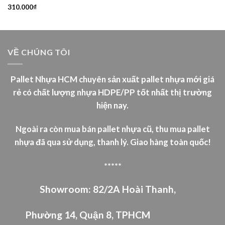
310.000
₫
Được xếp
hạng
5.00
5 sao
VỀ CHÚNG TÔI
Pallet Nhựa HCM chuyên sản xuất pallet nhựa mới giá
rẻ có chất lượng nhựa HDPE/PP tốt nhất thị trường
hiện nay.
Ngoài ra còn mua bán pallet nhựa cũ, thu mua pallet
nhựa đã qua sử dụng, thanh lý.
Giao hàng toàn quốc!
*****
Showroom: 82/2A Hoài Thanh,
Phường 14, Quận 8, TPHCM