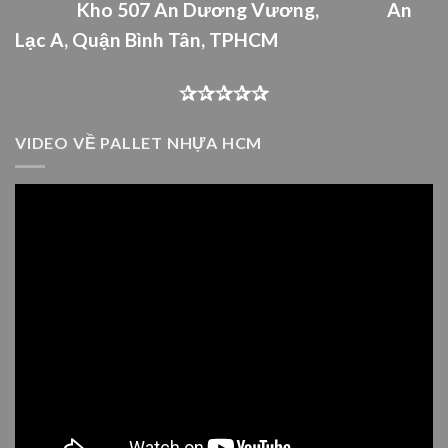
Kho 507 An Dư
ơng Vương,
An
Lạc A, Quận Bình Tân,
TPHCM
✰✰✰✰✰
VIDEO VỀ PALLET NHỰA HCM