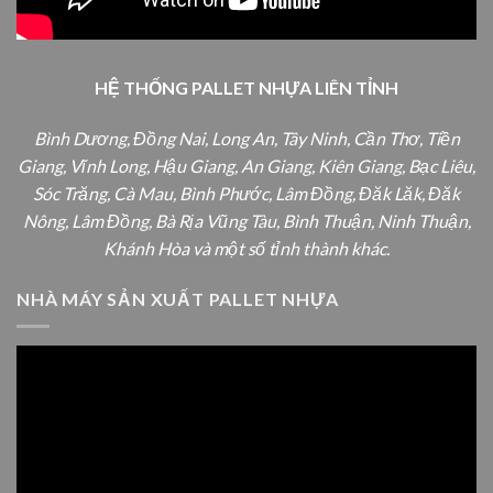
HỆ THỐNG PALLET NHỰA LIÊN TỈNH
Bình Dương, Đồng Nai, Long An, Tây Ninh, Cần Thơ, Tiền
Giang, Vĩnh Long, Hậu Giang, An Giang, Kiên Giang, Bạc Liêu,
Sóc Trăng, Cà Mau, Bình Phước, Lâm Đồng, Đăk Lăk, Đăk
Nông, Lâm Đồng, Bà Rịa Vũng Tàu, Bình Thuận, Ninh Thuận,
Khánh Hòa và một số tỉnh thành khác.
NHÀ MÁY SẢN XUẤT PALLET NHỰA