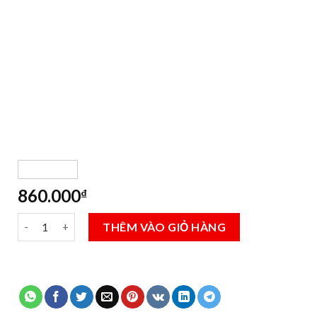
860.000
₫
Pallet Nhựa 1200x1200x150mm Màu Xanh Dương số lượng
THÊM VÀO GIỎ HÀNG