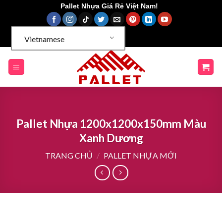
Chuyển
Pallet Nhựa Giá Rẻ Việt Nam!
đến
nội
Vietnamese
dung
Pallet Nhựa 1200x1200x150mm Màu
Xanh Dương
TRANG CHỦ
/
PALLET NHỰA MỚI