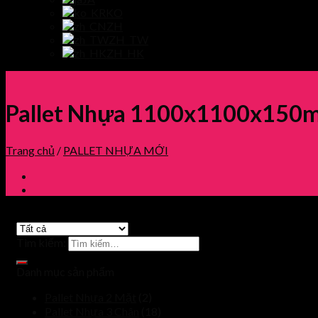
KO
ZH
ZH_TW
ZH_HK
Pallet Nhựa 1100x1100x150
Trang chủ
/
PALLET NHỰA MỚI
Tìm kiếm:
Danh mục sản phẩm
Pallet Nhựa 2 Mặt
(2)
Pallet Nhựa 3 Chân
(18)