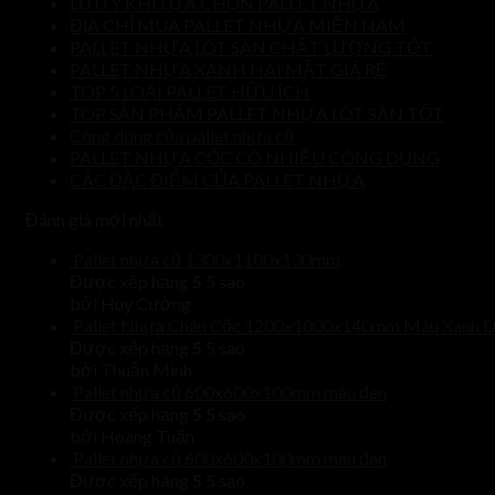
LƯU Ý KHI LỰA CHỌN PALLET NHỰA
ĐỊA CHỈ MUA PALLET NHỰA MIỀN NAM
PALLET NHỰA LÓT SÀN CHẤT LƯỢNG TỐT
PALLET NHỰA XANH HAI MẶT GIÁ RẺ
TOP 5 LOẠI PALLET HỮU ÍCH
TOP SẢN PHẨM PALLET NHỰA LÓT SÀN TỐT
Công dụng của pallet nhựa cũ
PALLET NHỰA CỐC CÓ NHIỀU CÔNG DỤNG
CÁC ĐẶC ĐIỂM CỦA PALLET NHỰA
Đánh giá mới nhất
Pallet nhựa cũ 1300x1100x130mm
Được xếp hạng
5
5 sao
bởi Huy Cường
Pallet Nhựa Chân Cốc 1200x1000x140mm Màu Xanh 
Được xếp hạng
5
5 sao
bởi Thuận Minh
Pallet nhựa cũ 600x600x100mm màu đen
Được xếp hạng
5
5 sao
bởi Hoàng Tuấn
Pallet nhựa cũ 600x600x100mm màu đen
Được xếp hạng
5
5 sao