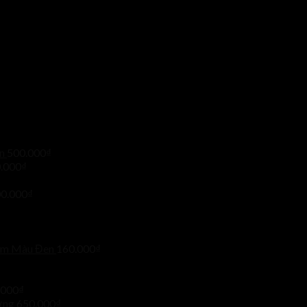
n
500.000
₫
.000
₫
0.000
₫
mm Màu Đen
160.000
₫
.000
₫
ơng
650.000
₫