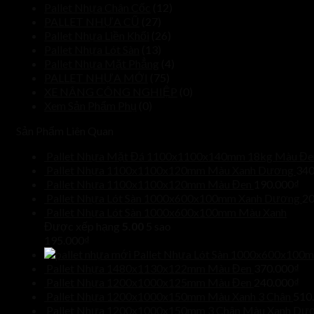
Pallet Nhựa Chân Cốc
(12)
PALLET NHỰA CŨ
(27)
Pallet Nhựa Liền Khối
(26)
Pallet Nhựa Lót Sàn
(13)
Pallet Nhựa Mặt Phẳng
(4)
PALLET NHỰA MỚI
(75)
XE NÂNG CÔNG NGHIỆP
(0)
Xem Sản Phẩm Phụ
(0)
Sản Phẩm Liên Quan
Pallet Nhựa Mặt Đá 1100x1100x140mm 18kg Màu Đe
Pallet Nhựa 1100x1100x120mm Màu Xanh Dương
340
Pallet Nhựa 1100x1100x120mm Màu Đen
190.000
₫
Pallet Nhựa Lót Sàn 1000x600x100mm Xanh Dương
20
Pallet Nhựa Lót Sàn 1000x600x100mm Màu Xanh
Được xếp hạng
5.00
5 sao
195.000
₫
Pallet Nhựa Lót Sàn 1000x600x100
Pallet Nhựa 1480x1130x122mm Màu Đen
370.000
₫
Pallet Nhựa 1200x1000x125mm Màu Đen
240.000
₫
Pallet Nhựa 1200x1000x150mm Màu Xanh 3 Chân
510
Pallet Nhựa 1200x1000x150mm 3 Chân Màu Xanh Dư