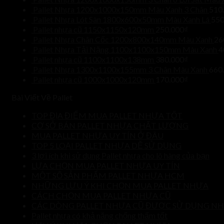
Pallet Nhựa 1200x1000x150mm Màu Xanh 3 Chân
510
Pallet Nhựa Lót Sàn 1800x600x50mm Màu Xanh Lá
550
Pallet nhựa cũ 1150x1150x120mm
250.000
₫
Pallet Nhựa Chân Cốc 1200x800x140mm Màu Xanh
26
Pallet Nhựa Tải Nặng 1100x1100x150mm Màu Xanh
4
Pallet nhựa cũ 1100x1100x138mm
380.000
₫
Pallet Nhựa 1300x1100x155mm 3 Chân Màu Xanh
660
Pallet nhựa cũ 1000x1000x120mm
170.000
₫
Bài Viết Về Pallet
TOP ĐỊA ĐIỂM MUA PALLET NHỰA TỐT
CƠ SỞ BÁN PALLET NHỰA CHẤT LƯỢNG
MUA PALLET NHỰA UY TÍN Ở ĐÂU
TOP 5 LOẠI PALLET NHỰA DỄ SỬ DỤNG
3 lợi ích khi sử dụng Pallet nhựa cho lô hàng của bạn
LỰA CHỌN MUA PALLET NHỰA UY TÍN
MỘT SỐ SẢN PHẨM PALLET NHỰA HCM
NHỮNG LƯU Ý KHI CHỌN MUA PALLET NHỰA
CÁCH CHỌN MUA PALLET NHỰA CŨ
CÁC DÒNG PALLET NHỰA CŨ ĐƯỢC SỬ DỤNG NH
Pallet nhựa có khả năng chống thấm tốt