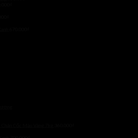
.000
₫
000
₫
Xanh
670.000
₫
Dương
 Chân Cốc Màu Vàng 7kg
360.000
₫
Xanh
700.000
₫