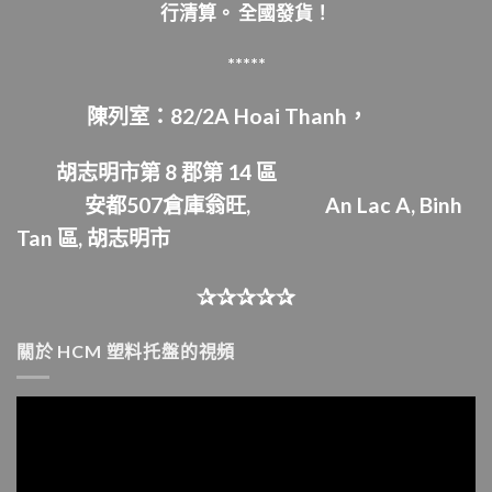
行清算。
全國發貨！
*****
陳列室：82/2A Hoai Thanh，
胡志明市第 8 郡第 14 區
安都507倉庫
翁旺,
An Lac A, Binh
Tan 區,
胡志明市
✰✰✰✰✰
關於 HCM 塑料托盤的視頻