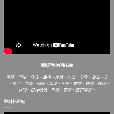
國際塑料托盤系統
平陽、同奈、隆安、西寧、芹苴、前江、永隆、後江、安
江、堅江、北寮、蘇莊、加茂、平福、林同、達樂、達農、
林同、巴地頭頓、平順、寧順、慶和等省。
塑料托盤廠