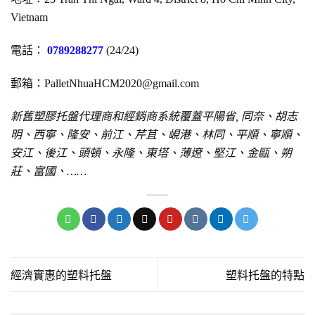
Vietnam
電話：
0789288277
(24/24)
郵箱：PalletNhuaHCM2020@gmail.com
新舊塑膠托盤代理商和經銷商系統覆蓋平陽省
,
同奈、胡志
明、西寧、隆安、前江、芹苴、峴港、林同、平順、寧順、
安江、後江、頭頓、永隆、東塔、薄遼、堅江、金甌、朔
莊、富國、……
經濟實惠的塑料托盤
塑料托盤的特點