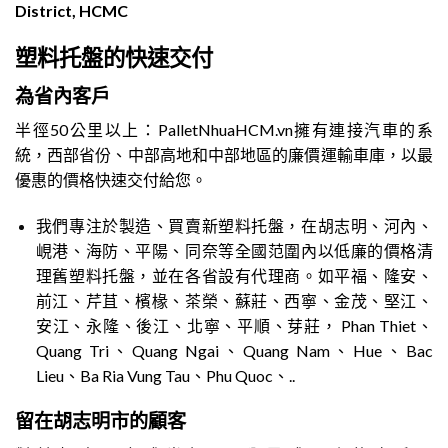
District, HCMC
塑料托盤的快速交付
為省內客戶
半徑50公里以上：PalletNhuaHCM.vn擁有連接汽車的系
統，西部省份、中部高地和中部地區的廉價運輸車庫，以最
優惠的價格快速交付給您。
我們專注於製造、買賣新塑料托盤，在胡志明、河內、
峴港、海防、平陽、同奈等全國范圍內以低廉的價格清
理舊塑料托盤，並在各省設有代理商。如平福、隆安、
前江、芹苴、檳椽、茶榮、蘇莊、西寧、金茂、堅江、
安江、永隆、後江、北寧、平順、芽莊， Phan Thiet、
Quang Tri、Quang Ngai、Quang Nam、Hue、Bac
Lieu、Ba Ria Vung Tau、Phu Quoc、..
留在胡志明市的顧客