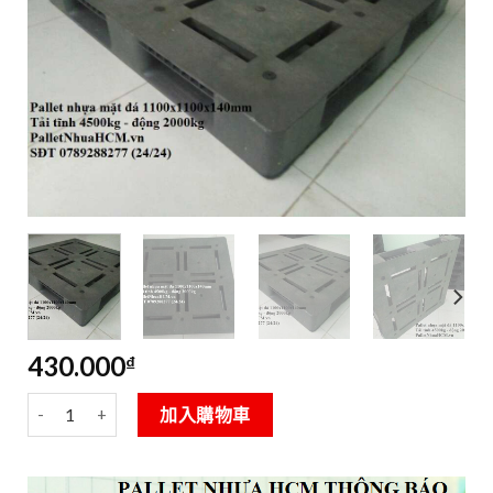
430.000
₫
Pallet nhựa mặt đá 1100x1100x140mm chịu tải nặng 數量
Alternative:
加入購物車