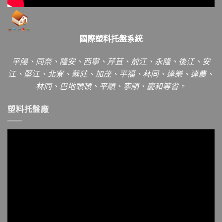
國際塑料托盤系統
平陽、同奈、隆安、西寧、芹苴、前江、永隆、後江、安
江、堅江、北寮、蘇莊、加茂、平福、林同、達樂、達農、
林同、巴地頭頓、平順、寧順、慶和等省。
塑料托盤廠