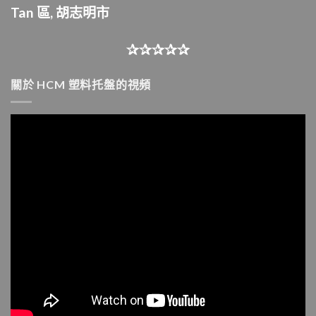
Tan 區,
胡志明市
✰✰✰✰✰
關於 HCM 塑料托盤的視頻