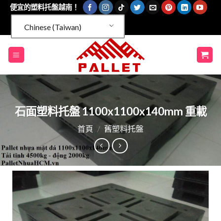
跳
便宜的塑料托盤越南！
到
Chinese (Taiwan)
內
容
石面塑料托盤 1100x1100x140mm 重載
首頁
/
舊塑料托盤