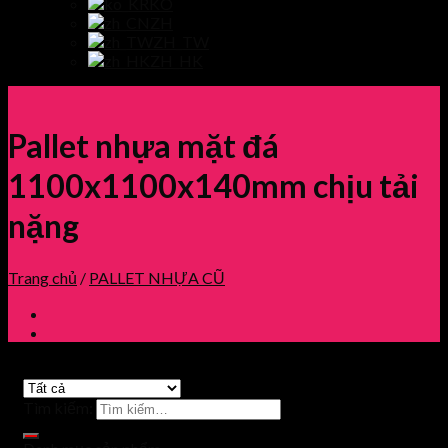
KO
ZH
ZH_TW
ZH_HK
Pallet nhựa mặt đá
1100x1100x140mm chịu tải
nặng
Trang chủ
/
PALLET NHỰA CŨ
Tìm kiếm: