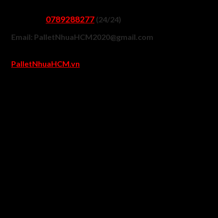
0789288277
Gọi Ngay
(24/24)
Email: PalletNhuaHCM2020@gmail.com
Xem mẫu hình ảnh, giá pallet tại Website
PalletNhuaHCM.vn
Văn Phòng Đại Diện: 23 Trần Thị Ngôi, Phường 4, Quận 8,
TPHCM
Kho Hàng 507 An Dương Vương, Phường An Lạc A, Quận
Bình Tân, TPHCM
Giao hàng pallet nhựa nhan
chóng
Đối với khách hàng ở tỉnh
Bán kính từ 50km trở lên: PalletNhuaHCM.vn có hệ thống liê