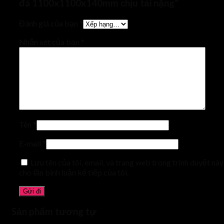
đá 1100x1100x140mm chịu tải nặng”
Đánh giá của bạn
*
Nhận xét của bạn
*
Tên
*
E-mail
*
Lưu tên của tôi, email, và trang web trong trình duyệt này
cho lần bình luận kế tiếp của tôi.
Sản phẩm tương tự