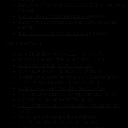
Pallet Nhựa Tải Nặng 1100x1100x150mm Màu Xanh
400.000
₫
Pallet nhựa cũ 1100x1100x138mm
380.000
₫
Pallet Nhựa 1300x1100x155mm 3 Chân Màu Xanh
660.000
₫
Pallet nhựa cũ 1000x1000x120mm
170.000
₫
Bài Viết Về Pallet
TOP ĐỊA ĐIỂM MUA PALLET NHỰA TỐT
CƠ SỞ BÁN PALLET NHỰA CHẤT LƯỢNG
MUA PALLET NHỰA UY TÍN Ở ĐÂU
TOP 5 LOẠI PALLET NHỰA DỄ SỬ DỤNG
3 lợi ích khi sử dụng Pallet nhựa cho lô hàng của bạn
LỰA CHỌN MUA PALLET NHỰA UY TÍN
MỘT SỐ SẢN PHẨM PALLET NHỰA HCM
NHỮNG LƯU Ý KHI CHỌN MUA PALLET NHỰA
CÁCH CHỌN MUA PALLET NHỰA CŨ
CÁC DÒNG PALLET NHỰA CŨ ĐƯỢC SỬ DỤNG
NHIỀU
Pallet nhựa có khả năng chống thấm tốt
LƯU Ý KHI LỰA CHỌN PALLET NHỰA