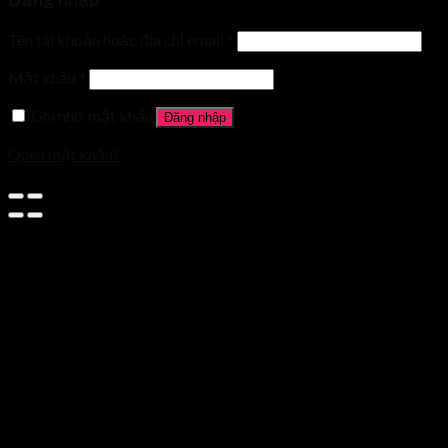
Tên tài khoản hoặc địa chỉ email
*
Mật khẩu
*
Ghi nhớ mật khẩu
Đăng nhập
Quên mật khẩu?