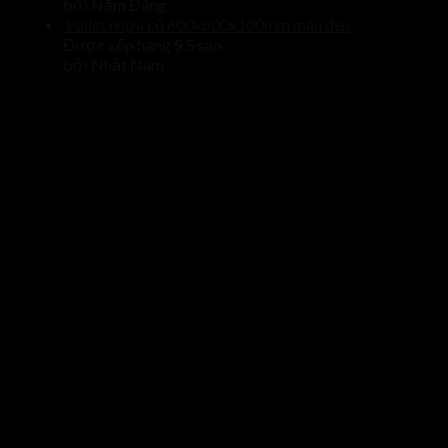
bởi Năm Đăng
Pallet nhựa cũ 600x600x100mm màu đen
Được xếp hạng
5
5 sao
bởi Nhật Nam