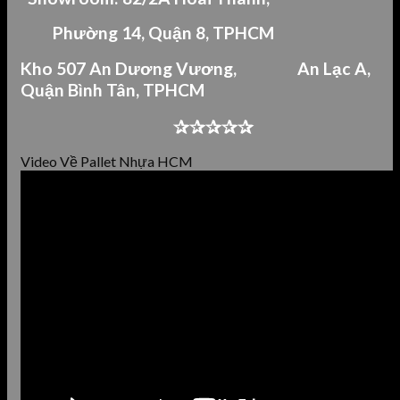
Phường 14, Quận 8, TPHCM
Kho 507 An Dư
ơng Vương,
An Lạc A,
Quận Bình Tân,
TPHCM
✰✰✰✰✰
Video Về Pallet Nhựa HCM