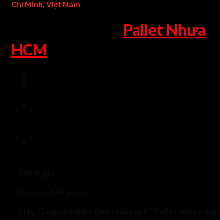
Chí Minh, Việt Nam
Lợi Ích Khi Mua
Pallet Nhựa
HCM
Tư vấn tận tâm, báo giá nhanh tốt nhất.
Quý khách được hỗ trợ vận chuyển nhanh nhất, cùng chế
độ hậu mãi tốt nhất.
Lấy Niềm Tin Khách Hàng làm nền tản, giao hàng đúng
hẹn nhất.
Sản phẩm có nguồn gốc, xuất xứ rỏ ràng, chế độ bảo hàn
dài hạn, chu đáo nhất.
Thủ tục bán hàng, hóa đơn, xuất nhập khẩu chứng từ hỗ
trợ nhanh gọn nhất.
Đánh giá
Chưa có đánh giá nào.
Hãy là người đầu tiên nhận xét “Pallet nhựa mặ