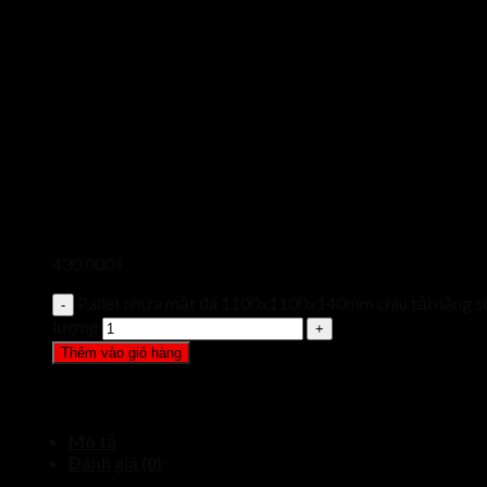
430.000
₫
Pallet nhựa mặt đá 1100x1100x140mm chịu tải nặng s
lượng
Thêm vào giỏ hàng
Mô tả
Đánh giá (0)