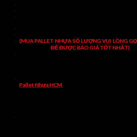
Màu sắc: Màu xám đen
Loại 1 mặt sử dụng
Xuất xứ: Nhật Bản/ Hàn Quốc/ Thái Lan/ Maylaysia/ Đà
Loan
Tình trạng trên 90%
Chất liệu: Nhựa HDPE/PP
(MUA PALLET NHỰA SỐ LƯỢNG VUI LÒNG GỌ
0789288277
ĐỂ ĐƯỢC BÁO GIÁ TỐT NHẤT)
Ứng dụng: Dùng kê hàng nặng, lưu trữ hàng hóa kho
pallet nhựa đóng xuất khẩu hàng hóa, làm giường ng
cho bệnh viện giả chiến, di chuyển dễ dàng, dùng đượ
mọi xe nâng,…
==> Xem thêm sản phẩm pallet nhựa mới cũ khác tạ
Pallet Nhựa HCM
Báo giá pallet nhựa mới
Pallet nhựa cũ mặt đá tải nặng kích thướ
1100x1100x140mm màu xám đen hiện tại có giá bán l
số lượng dưới 10 cái áp dụng giá đã niêm yết tại websit
PalletNhuaHCM.vn