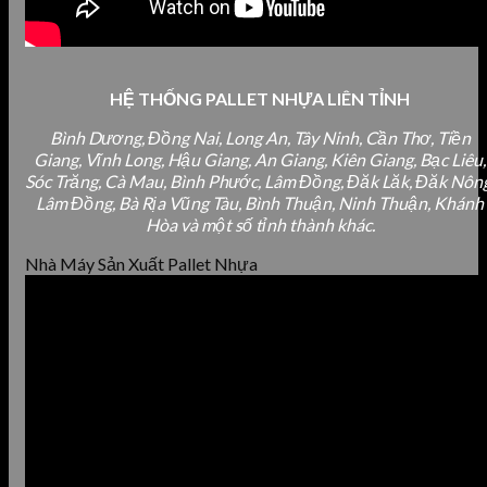
HỆ THỐNG PALLET NHỰA LIÊN TỈNH
Bình Dương, Đồng Nai, Long An, Tây Ninh, Cần Thơ, Tiền
Giang, Vĩnh Long, Hậu Giang, An Giang, Kiên Giang, Bạc Liêu,
Sóc Trăng, Cà Mau, Bình Phước, Lâm Đồng, Đăk Lăk, Đăk Nông
Lâm Đồng, Bà Rịa Vũng Tàu, Bình Thuận, Ninh Thuận, Khánh
Hòa và một số tỉnh thành khác.
Nhà Máy Sản Xuất Pallet Nhựa