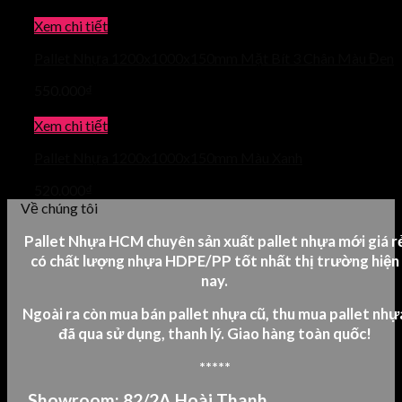
Xem chi tiết
Pallet Nhựa 1200x1000x150mm Mặt Bít 3 Chân Màu Đen
550.000
₫
Xem chi tiết
Pallet Nhựa 1200x1000x150mm Màu Xanh
520.000
₫
Về chúng tôi
Pallet Nhựa HCM chuyên sản xuất pallet nhựa mới giá r
có chất lượng nhựa HDPE/PP tốt nhất thị trường hiện
nay.
Ngoài ra còn mua bán pallet nhựa cũ, thu mua pallet nhự
đã qua sử dụng, thanh lý.
Giao hàng toàn quốc!
*****
Showroom: 82/2A Hoài Thanh,