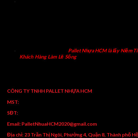
Với nhiều năm trong nghề cung cấp thiết bị công nghiệ
cho nhiều doanh nghiệp, hỗ trợ từ xuất khẩu đến quản l
bảo quản hàng hóa trong kho. Chúng tôi sản xuất và phâ
phối pallet nhựa mới, pallet nhựa cũ, rổ nhựa với giá r
đáp ứng nhu cầu kinh tế của nhiều doanh nghiệp tron
vận chuyển, bảo quản, xuất khẩu hàng hóa. Cung cấp x
nâng tay, xe nâng điện, xe nâng tay cao, xe nâng tay thấ
xe nâng mặt bàn, xe nâng động cơ,…
Với phương châm của
Pallet Nhựa HCM là lấy Niềm Ti
Khách Hàng Làm Lẽ Sống
,
mang đến các chính sách gi
tốt nhất, chất lượng tốt nhất, dịch vụ chăm sóc tốt nhất.
Thông tin công ty chúng tôi
CÔNG TY TNHH PALLET NHỰA HCM
MST:
0316492541
SĐT:
0789288277
Email: PalletNhuaHCM2020@gmail.com
Địa chỉ: 23 Trần Thị Ngôi, Phường 4, Quận 8, Thành phố H