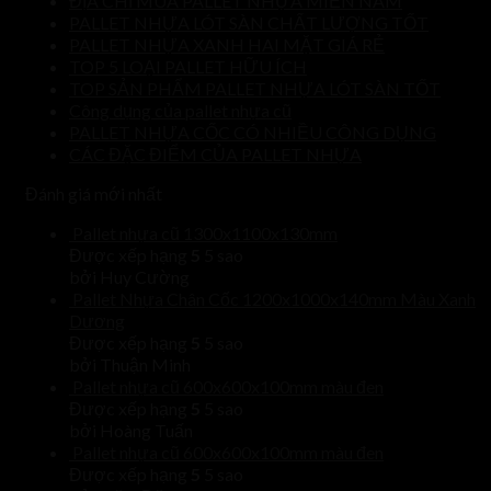
ĐỊA CHỈ MUA PALLET NHỰA MIỀN NAM
PALLET NHỰA LÓT SÀN CHẤT LƯỢNG TỐT
PALLET NHỰA XANH HAI MẶT GIÁ RẺ
TOP 5 LOẠI PALLET HỮU ÍCH
TOP SẢN PHẨM PALLET NHỰA LÓT SÀN TỐT
Công dụng của pallet nhựa cũ
PALLET NHỰA CỐC CÓ NHIỀU CÔNG DỤNG
CÁC ĐẶC ĐIỂM CỦA PALLET NHỰA
Đánh giá mới nhất
Pallet nhựa cũ 1300x1100x130mm
Được xếp hạng
5
5 sao
bởi Huy Cường
Pallet Nhựa Chân Cốc 1200x1000x140mm Màu Xanh
Dương
Được xếp hạng
5
5 sao
bởi Thuận Minh
Pallet nhựa cũ 600x600x100mm màu đen
Được xếp hạng
5
5 sao
bởi Hoàng Tuấn
Pallet nhựa cũ 600x600x100mm màu đen
Được xếp hạng
5
5 sao